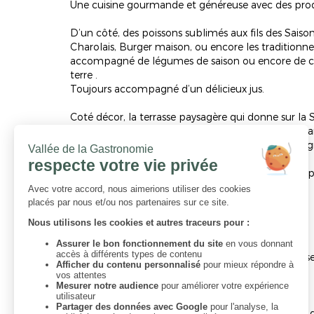
Une cuisine gourmande et généreuse avec des produ
D’un côté, des poissons sublimés aux fils des Saisons
Charolais, Burger maison, ou encore les traditionnell
accompagné de légumes de saison ou encore de 
terre .
Toujours accompagné d’un délicieux jus.
Coté décor, la terrasse paysagère qui donne sur la S
(Privatisation, anniversaire, séminaire, un repas su
La salle dirigée par Céline BACHELARD offre un ag
saison.
L’embarcadère dispose également de deux salles par
familles, entreprise)
Quelques spécialités :
Mi cuit de Thon rouge
Emblématique poulet de Bresse
Rigatoni pour « enfant gâtés » à la crème de Bress
Cabillaud en aïoli
Grenouilles en persillade
Nous proposons également un menu du marché qu