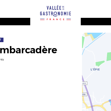
T
'Embarcadère
nts