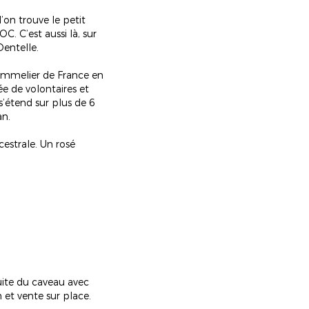
’on trouve le petit
. C’est aussi là, sur
Dentelle.
 sommelier de France en
e de volontaires et
s’étend sur plus de 6
an.
cestrale. Un rosé
tuite du caveau avec
et vente sur place.