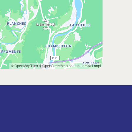
© OpenMapTiles
© OpenStreetMap contributors
© Loopi