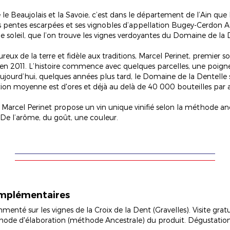
le Beaujolais et la Savoie, c’est dans le département de l’Ain que l
es pentes escarpées et ses vignobles d’appellation Bugey-Cerdon AOC
le soleil, que l’on trouve les vignes verdoyantes du Domaine de la 
reux de la terre et fidèle aux traditions, Marcel Perinet, premier
en 2011. L’histoire commence avec quelques parcelles, une poigné
ujourd’hui, quelques années plus tard, le Domaine de la Dentelle 
ion moyenne est d'ores et déjà au delà de 40 000 bouteilles par 
, Marcel Perinet propose un vin unique vinifié selon la méthode an
t. De l’arôme, du goût, une couleur.
omplémentaires
enté sur les vignes de la Croix de la Dent (Gravelles). Visite gra
hode d'élaboration (méthode Ancestrale) du produit. Dégustation 