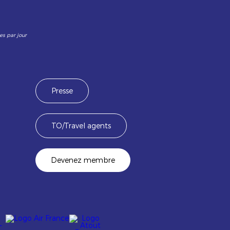
es par jour
Presse
TO/Travel agents
Devenez membre
Image
Image