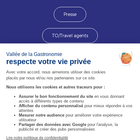
Presse
TO/Travel agents
Devenez membre
Image
Image
Image
Image
Image
Image
Image