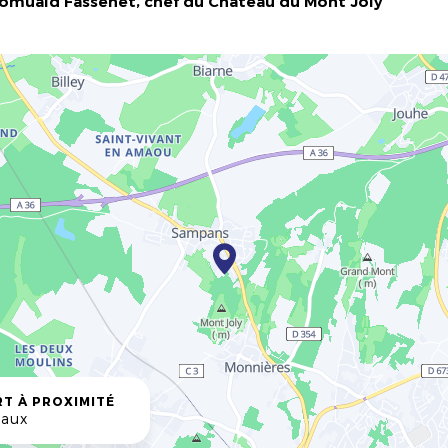
 Romuald Fassenet, chef du Château du Mont Joly
T À PROXIMITÉ
vaux