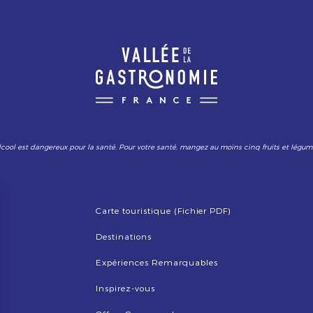
lcool est dangereux pour la santé. Pour votre santé, mangez au moins cinq fruits et légum
Carte touristique (Fichier PDF)
Destinations
Expériences Remarquables
Inspirez-vous