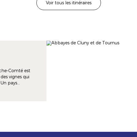
Voir tous les itinéraires
Image
Image
nche-Comté est
 des vignes qui
. Un pays
ds vins.