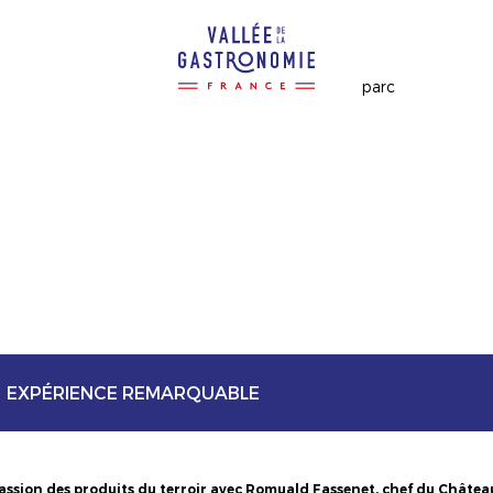
EXPÉRIENCE REMARQUABLE
assion des produits du terroir avec Romuald Fassenet, chef du Châtea