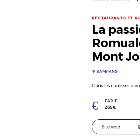
RESTAURANTS ET A
La passi
Romuald
Mont Jo
SAMPANS
Dans les coulisses des
TARIF
265€
Site web