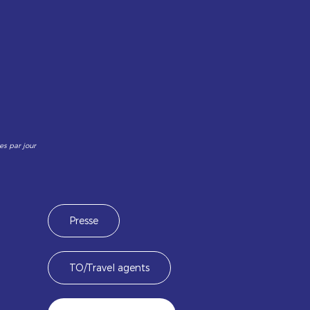
es par jour
Presse
TO/Travel agents