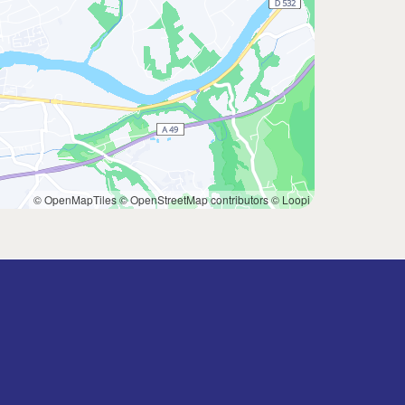
© OpenMapTiles
© OpenStreetMap contributors
© Loopi