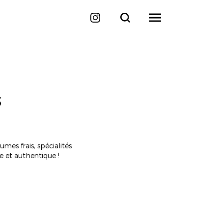
s
mes frais, spécialités
e et authentique !