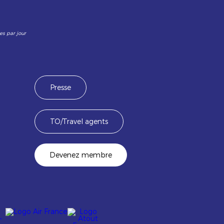
es par jour
Presse
TO/Travel agents
Devenez membre
Image
Image