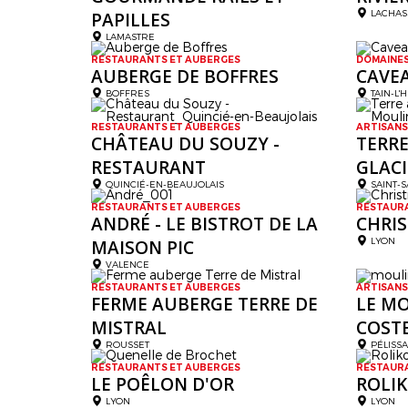
LACHA
PAPILLES
LAMASTRE
RESTAURANTS ET AUBERGES
DOMAINES
AUBERGE DE BOFFRES
CAVE
BOFFRES
TAIN-L'
RESTAURANTS ET AUBERGES
ARTISANS
CHÂTEAU DU SOUZY -
TERRE
RESTAURANT
GLAC
QUINCIÉ-EN-BEAUJOLAIS
SAINT-
RESTAURANTS ET AUBERGES
RESTAUR
ANDRÉ - LE BISTROT DE LA
CHRIS
LYON
MAISON PIC
VALENCE
RESTAURANTS ET AUBERGES
ARTISANS
FERME AUBERGE TERRE DE
LE MO
MISTRAL
COST
ROUSSET
PÉLISS
RESTAURANTS ET AUBERGES
RESTAUR
LE POÊLON D'OR
ROLI
LYON
LYON