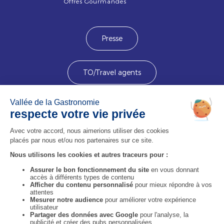
Offres Gourmandes
Presse
TO/Travel agents
Devenez membre
Image
Image
Image
Image
Image