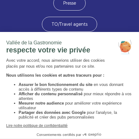
Presse
TO/Travel agents
Devenez membre
Image
Image
Image
Image
Image
Image
Image
Voir la carte