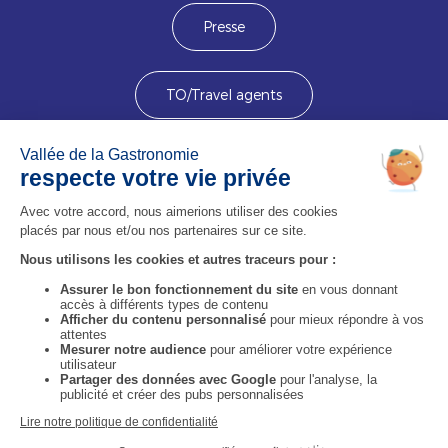
Presse
TO/Travel agents
Devenez membre
Image
Image
Image
Image
Image
Image
Image