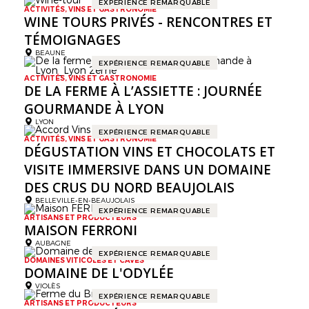
EXPÉRIENCE REMARQUABLE
ACTIVITÉS, VINS ET GASTRONOMIE
WINE TOURS PRIVÉS - RENCONTRES ET
TÉMOIGNAGES
BEAUNE
EXPÉRIENCE REMARQUABLE
ACTIVITÉS, VINS ET GASTRONOMIE
DE LA FERME À L’ASSIETTE : JOURNÉE
GOURMANDE À LYON
LYON
EXPÉRIENCE REMARQUABLE
ACTIVITÉS, VINS ET GASTRONOMIE
DÉGUSTATION VINS ET CHOCOLATS ET
VISITE IMMERSIVE DANS UN DOMAINE
DES CRUS DU NORD BEAUJOLAIS
BELLEVILLE-EN-BEAUJOLAIS
EXPÉRIENCE REMARQUABLE
ARTISANS ET PRODUCTEURS
MAISON FERRONI
AUBAGNE
EXPÉRIENCE REMARQUABLE
DOMAINES VITICOLES ET CAVES
DOMAINE DE L'ODYLÉE
VIOLÈS
EXPÉRIENCE REMARQUABLE
ARTISANS ET PRODUCTEURS