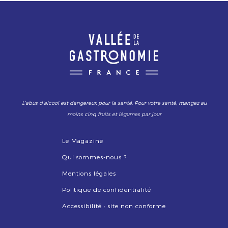
L’abus d’alcool est dangereux pour la santé. Pour votre santé, mangez au
moins cinq fruits et légumes par jour
Le Magazine
Qui sommes-nous ?
Mentions légales
Politique de confidentialité
Accessibilité : site non conforme