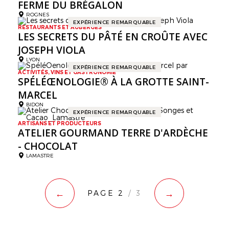
FERME DU BRÉGALON
ROGNES
EXPÉRIENCE REMARQUABLE
RESTAURANTS ET AUBERGES
LES SECRETS DU PÂTÉ EN CROÛTE AVEC
JOSEPH VIOLA
LYON
EXPÉRIENCE REMARQUABLE
ACTIVITÉS, VINS ET GASTRONOMIE
SPÉLÉŒNOLOGIE® À LA GROTTE SAINT-
MARCEL
BIDON
EXPÉRIENCE REMARQUABLE
ARTISANS ET PRODUCTEURS
ATELIER GOURMAND TERRE D'ARDÈCHE
- CHOCOLAT
LAMASTRE
←
→
PAGE 2
/ 3