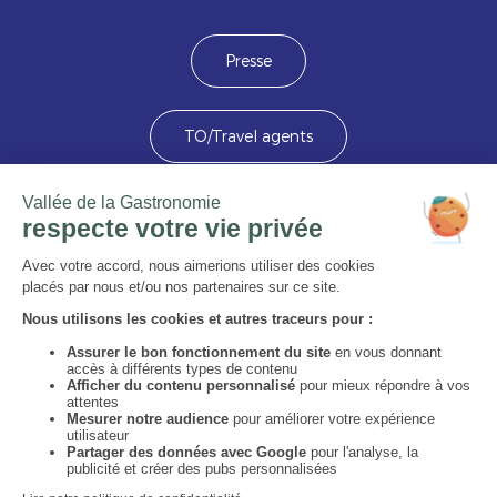
Presse
TO/Travel agents
Devenez membre
Image
Image
Image
Image
Image
Image
Image