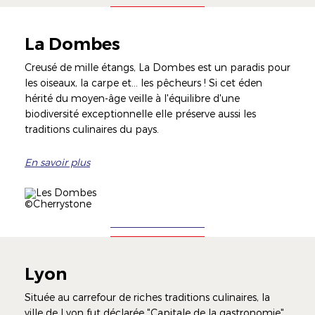
La Dombes
Creusé de mille étangs, La Dombes est un paradis pour
les oiseaux, la carpe et… les pêcheurs ! Si cet éden
hérité du moyen-âge veille à l'équilibre d'une
biodiversité exceptionnelle elle préserve aussi les
traditions culinaires du pays.
En savoir plus
Illustration
Image
Légende
©Cherrystone
Lyon
Située au carrefour de riches traditions culinaires, la
ville de Lyon fut déclarée "Capitale de la gastronomie"