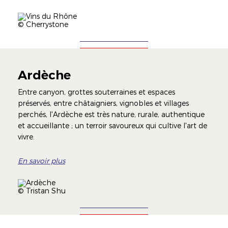
Illustration
Image
Légende
© Cherrystone
Ardèche
Entre canyon, grottes souterraines et espaces
préservés, entre châtaigniers, vignobles et villages
perchés, l'Ardèche est très nature, rurale, authentique
et accueillante ; un terroir savoureux qui cultive l'art de
vivre.
En savoir plus
Illustration
Image
Légende
© Tristan Shu